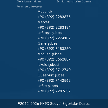
Gelir basamakları
Ev hizmetlisi prim ödeme
Form ve dilekçeler
Müdürlük
+90 (392) 2283875
Merkez
+90 (392) 2283181
Lefkoşa şubesi
+90 (392) 2274102
Girne şubesi
+90 (392) 8153260
Mağusa şubesi
+90 (392) 3662887
İskele şubesi
+90 (392) 3712740
Güzelyurt şubesi
+90 (392) 7142562
Lefke şubesi
+90 (392) 7287657
©2012-2026 KKTC Sosyal Sigortalar Dairesi