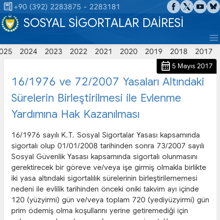

+90 (392) 2283875 - 2283181
SOSYAL SİGORTALAR DAİRESİ

025
2024
2023
2022
2021
2020
2019
2018
2017

5 Mayıs 2017
16/1976 ve 72/2007 Yasaları Altındaki
Sürelerin Birleştirilmesi ile Evlenme
Yardımına Hak Kazanılması
16/1976 sayılı K.T. Sosyal Sigortalar Yasası kapsamında
sigortalı olup 01/01/2008 tarihinden sonra 73/2007 sayılı
Sosyal Güvenlik Yasası kapsamında sigortalı olunmasını
gerektirecek bir göreve ve/veya işe girmiş olmakla birlikte
iki yasa altındaki sigortalılık sürelerinin birleştirilememesi
nedeni ile evlilik tarihinden önceki oniki takvim ayı içinde
120 (yüzyirmi) gün ve/veya toplam 720 (yediyüzyirmi) gün
prim ödemiş olma koşullarını yerine getiremediği için